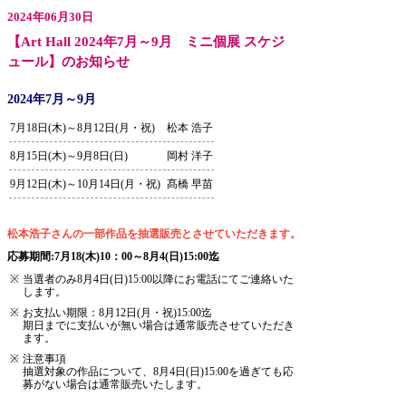
2024年06月30日
【Art Hall 2024年7月～9月 ミニ個展 スケジ
ュール】のお知らせ
2024年7月～9月
7月18日(木)～8月12日(月・祝)
松本 浩子
8月15日(木)～9月8日(日)
岡村 洋子
9月12日(木)～10月14日(月・祝)
髙橋 早苗
松本浩子さんの一部作品を抽選販売とさせていただきます。
応募期間:7月18(木)10：00～8月4(日)15:00迄
※
当選者のみ8月4日(日)15:00以降にお電話にてご連絡いた
します。
※
お支払い期限：8月12日(月・祝)15:00迄
期日までに支払いが無い場合は通常販売させていただき
ます。
※
注意事項
抽選対象の作品について、8月4日(日)15:00を過ぎても応
募がない場合は通常販売いたします。