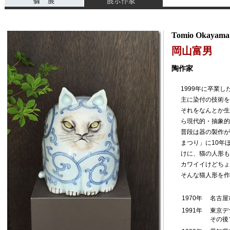
Tomio Okayama
岡山富男
陶作家
1999年に卒業
主に染付の技術を
それをなんとか生
ら現代的・抽象的
普段は器の製作が
まつり」に10年
けに、猫の人形も
カワイイけどちょ
そんな猫人形を作
1970年
名古屋
1991年
東京デ
その後