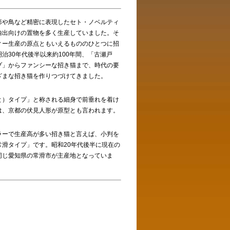
形や鳥など精密に表現したセト・ノベルティ
輸出向けの置物を多く生産していました。そ
ィー生産の原点ともいえるもののひとつに招
治30年代後半以来約100年間、「古瀬戸
プ」からファンシーな招き猫まで、時代の要
ざまな招き猫を作りつづけてきました。
と）タイプ」と称される細身で前垂れを着け
は、京都の伏見人形が原型とも言われます。
ラーで生産高が多い招き猫と言えば、小判を
常滑タイプ」です。昭和20年代後半に現在の
同じ愛知県の常滑市が主産地となっていま