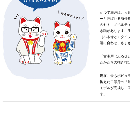
かつて瀬戸は、人
ーと呼ばれる海外
のセト・ノベルテ
き猫があります。明
（ふるせと）タイ
請に合わせ、さま
「古瀬戸（ふるせ
たかたちの招き猫
現在、最もポピュ
抱えた二頭身の「
モデルが完成し、
す。