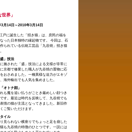
な世界」
3月14日～2010年3月14日
の江戸に誕生した「招き猫」は、庶民の福を
なった日本独特の縁起物です。 今回は、石
作られている伝統工芸品「九谷焼」招き猫
。
盛」技法
に施された「盛」技法による文様が非常に
に京都で修業した職人が九谷焼の置物に応
をおさめました。一種異様な迫力がエキゾ
、海外輸出でも人気を集めました。
「オトナ顔」
れも魔を追い払うがごとき厳めしい顔つき
です。最近は時代を反映して、九谷焼でも
表情の猫が主流となってきました。新旧作
くご覧いただけます。
タイル
り見られない横座りでちょっと足を崩した
猫も九谷焼の特徴のひとつです。一説には