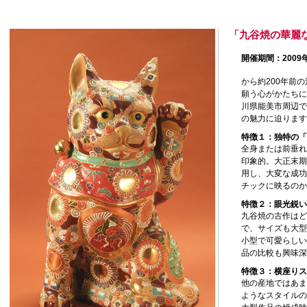
「九谷焼の華麗
開催期間：2009年
から約200年前
願う心がかたちに
川県能美市周辺で
の魅力に迫ります
特徴１：独特の「
全身または前垂れ
印象的。大正末期
用し、大変な成功
チックに映るのか
特徴２：眼光鋭い
九谷焼の古作はど
で、サイズも大型
小型で可愛らしい
品の比較も興味深
特徴３：横座りス
他の産地ではあま
ようなスタイルの